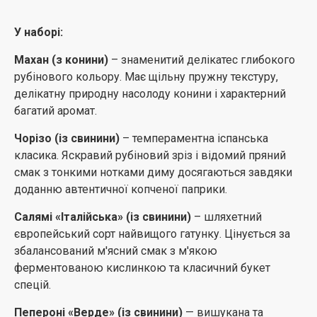
У наборі:
Махан (з конини)
– знаменитий делікатес глибокого
рубінового кольору. Має щільну пружну текстуру,
делікатну природну насолоду конини і характерний
багатий аромат.
Чорізо (із свинини)
– темпераментна іспанська
класика. Яскравий рубіновий зріз і відомий пряний
смак з тонкими нотками диму досягаються завдяки
доданню автентичної копченої паприки.
Салямі «Італійська» (із свинини)
– шляхетний
європейський сорт найвищого гатунку. Цінується за
збалансований м'ясний смак з м'якою
ферментованою кислинкою та класичний букет
спецій.
Пепероні «Верде» (із свинини)
— вишукана та