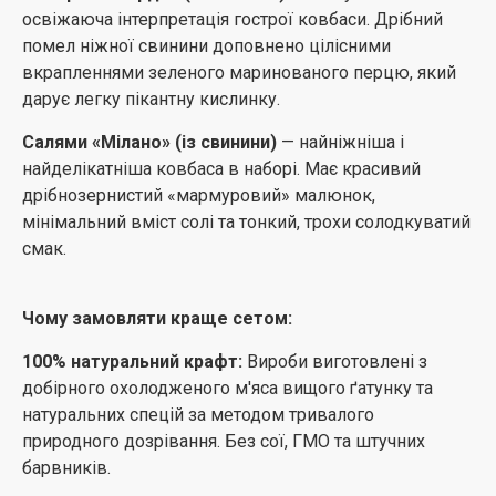
освіжаюча інтерпретація гострої ковбаси. Дрібний
помел ніжної свинини доповнено цілісними
вкрапленнями зеленого маринованого перцю, який
дарує легку пікантну кислинку.
Салями «Мілано» (із свинини)
— найніжніша і
найделікатніша ковбаса в наборі. Має красивий
дрібнозернистий «мармуровий» малюнок,
мінімальний вміст солі та тонкий, трохи солодкуватий
смак.
Чому замовляти краще сетом:
100% натуральний крафт:
Вироби виготовлені з
добірного охолодженого м'яса вищого ґатунку та
натуральних спецій за методом тривалого
природного дозрівання. Без сої, ГМО та штучних
барвників.