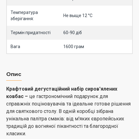
Температура
Не выще 12 °С
зберігання:
Термін придатності
60-90 діб
Вага
1600 грам
Опис
Крафтовий дегустаційний набір сиров'ялених
ковбас –
це гастрономічний подарунок для
справжніх поціновувачів та ідеальне готове рішення
для святкового столу. В одній коробці зібрана
унікальна палітра смаків: від м'яких європейських
традицій до вогняної пікантності та благородної
класики.